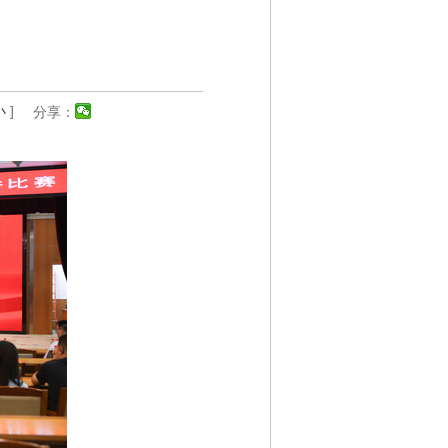
小
]
分享：